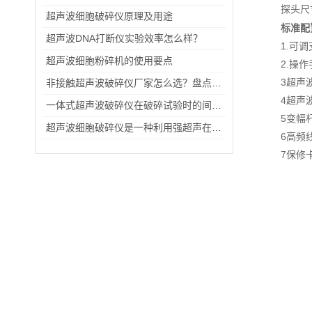
探头尺
超声波细胞破碎仪原理及用途
标准配
超声波DNA打断仪实验效率怎么样？
1.可
超声波细胞粉碎机的使用要点
2.操
3超声
非接触超声波破碎仪厂家怎么选？盘点国内靠谱生产商与品牌排名
4超声
一体式超声波破碎仪在破碎试验时的间隔时间控制
5变幅
超声波细胞破碎仪是一种利用强超声在液体中产生空化效应
6高频
7保修