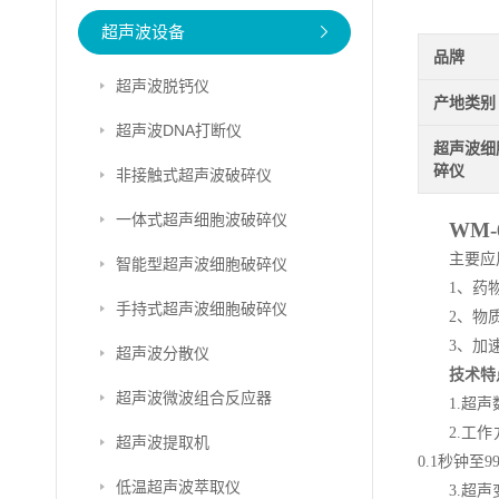
超声波设备
品牌
超声波脱钙仪
产地类别
超声波DNA打断仪
超声波细
碎仪
非接触式超声波破碎仪
一体式超声细胞波破碎仪
WM-
主要应
智能型超声波细胞破碎仪
1、药
手持式超声波细胞破碎仪
2、物
3、加
超声波分散仪
技术特
超声波微波组合反应器
1.超
2.工
超声波提取机
0.1秒钟至99
低温超声波萃取仪
3.超