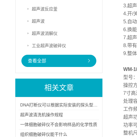
3.
超声波反应釜
4.开
超声波
5.
6.换
超声波消解仪
7.超
8.
工业超声波破碎仪
9.
查看全部
WM-
型号：
操控方式
相关文章
7寸
处理容量
DNA打断仪可以根据实际安装的探头型号和样品温度驱动变频器
工作频率
超声波清洗机操作规程
超声功
一体细胞破碎仪不会影响样品的化学性质
功率可
整机尺
组织细胞破碎仪能干什么