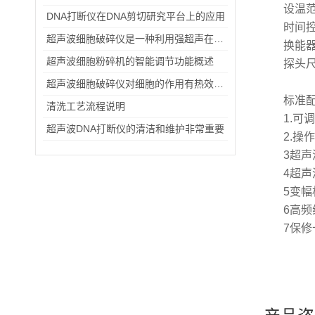
设温范
DNA打断仪在DNA剪切研究平台上的应用
时间控
超声波细胞破碎仪是一种利用强超声在液体中产生空化效应
换能器
超声波细胞粉碎机的智能调节功能概述
探头尺寸
超声波细胞破碎仪对细胞的作用有热效应空化效应和机械效应
标准
清洗工艺流程说明
1.可
超声波DNA打断仪的清洁和维护非常重要
2.操
3超声
4超声
5变幅
6高频
7保修