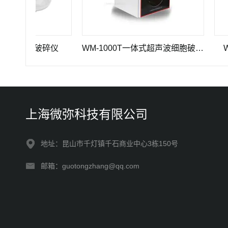
式细胞破碎仪
WM-1000T一体式超声波细胞破碎仪
WM-4
上海微弥科技有限公司
地址：昆山市千灯镇千石商业中心3栋150号
邮箱：guotongzhang@qq.com