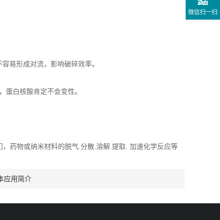
微信扫一扫
深不容易形成对流，影响破碎效率。
度，蛋白核酸肯定不会变性。
药物或纳米材料的脱气.分散.溶解.提取. 加速化学反应等
本应用简介