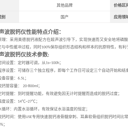
其他品牌
价格区
类别
国产
应用领
声波脱钙仪
性能特点介绍：
原理：采用美德脱钙液配方在超声波引导下，实现快速而又安全地将磷
定与中性缓冲过程，同时
保存组织形态结构和样本的抗原特性，有利
100%
声波脱钙仪
技术参数
:
时间设置：定时器可调，从
；
1s~100h
程序设置：可储存三个独立程序，即每个工作日可设定三个自动开始和结
设备容量：
；
6
.5L
脱钙管容量：
；
20-800ml
定时提醒：到时提醒功能，有效避免因无计时提醒而造成的脱钙过度；
温度设置：
℃
℃；
14
~27
水循环：内置水浴循环，有效保证水浴温度的恒定；
脱钙时间：使用
专用快速脱钙液骨髓穿刺、耳鼻软骨组织脱钙时间比
USE
；
0%