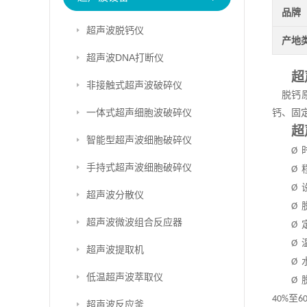
品牌
超声波脱钙仪
产地
超声波DNA打断仪
超
非接触式超声波破碎仪
脱钙
一体式超声细胞波破碎仪
钙、固
超
智能型超声波细胞破碎仪
Ø
手持式超声波细胞破碎仪
Ø
Ø
超声波分散仪
Ø
超声波微波组合反应器
Ø
Ø
超声波提取机
Ø
低温超声波萃取仪
Ø
至
40%
6
超声波反应釜