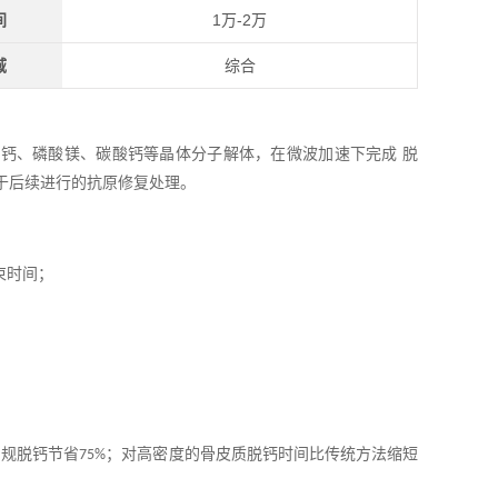
间
1万-2万
域
综合
酸钙、磷酸镁、碳酸钙等晶体分子解体，在微波加速下完成
脱
于后续进行的抗原修复处理。
束时间；
常规脱钙节省
；对高密度的骨皮质脱钙时间比传统方法缩短
75%