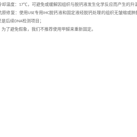
冷却温度：
℃，可避免或缓解因组织与脱钙液发生化学反应而产生的升
17
抗原修复：使用
专用
脱钙液和固定液经脱钙处理的组织无皱缩或肿
USE
IHC
至是后续
检测项目；
DNA
：为了避免假象，我们不推荐使用甲醛来重新固定。