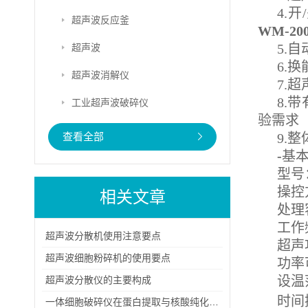
4.
超声波反应釜
WM-20
5.
超声波
6.
超声波消解仪
7.
8.
工业超声波破碎仪
验需求
查看全部
9.
-
基本参
型号：
操控方
相关文章
处理容
工作频
超声波分散机使用注意要点
超声功
超声波细胞粉碎机的使用要点
功率可
设温
超声波分散仪的主要构成
时间控
一体细胞破碎仪在蛋白提取与核酸纯化中的高效应用