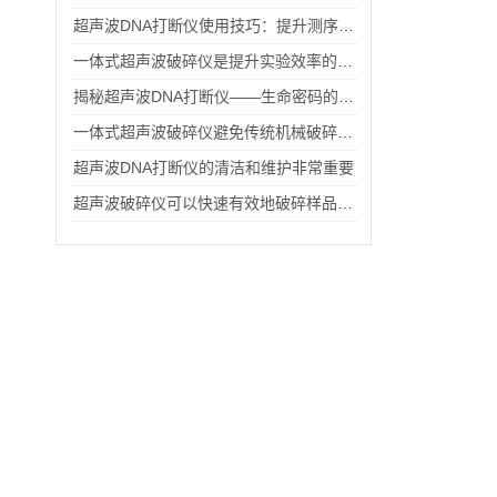
超声波DNA打断仪使用技巧：提升测序样本质量与实验重复性
一体式超声波破碎仪是提升实验效率的仪器
揭秘超声波DNA打断仪——生命密码的微妙“切割者”
一体式超声波破碎仪避免传统机械破碎可能带来的污染和损伤
超声波DNA打断仪的清洁和维护非常重要
超声波破碎仪可以快速有效地破碎样品释放有效成分