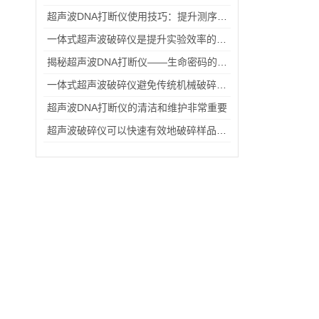
超声波DNA打断仪使用技巧：提升测序样本质量与实验重复性
一体式超声波破碎仪是提升实验效率的仪器
揭秘超声波DNA打断仪——生命密码的微妙“切割者”
一体式超声波破碎仪避免传统机械破碎可能带来的污染和损伤
超声波DNA打断仪的清洁和维护非常重要
超声波破碎仪可以快速有效地破碎样品释放有效成分