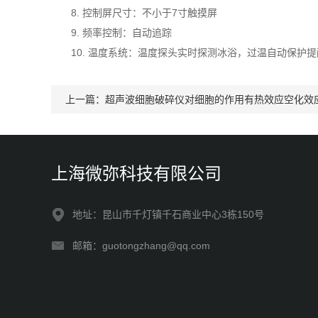
8. 控制屏尺寸：不小于7寸触摸屏
9. 频率控制：自动追踪
10. 温度系统：温度探头实时探测冰浴，过温自动保护提
上一篇：
超声波细胞破碎仪对细胞的作用有热效应空化效
上海微弥科技有限公司
地址：昆山市千灯镇千石商业中心3栋150号
邮箱：guotongzhang@qq.com