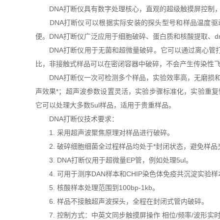
DNA打断仪具有数字处理核心，直观的超级触摸屏控制，振
DNA打断仪可以根据实际安装的探头型号和样品温度驱动
便。DNA打断仪广泛应用于细胞破碎、蛋白质和核酸提取、d
DNA打断仪用于无菌和超微量破碎。它可以通过离心管打
比，非接触式样品可以在密闭容器中破碎，不会产生传染性飞
DNA打断仪一次可检测多个样品，实验效率高，无磨损和
声效果*；超声波参数设置灵活，实验步骤标准化，实验重复
它可以处理大多数5ul样品，适用于贵重样品。
DNA打断仪技术要求：
1. 采用超声波聚焦原理对样品进行破碎。
2. 破碎细胞细菌全过程样品均处于*封闭状态，避免样品
3. DNA打断仪用于超微量EP管，例如处理5ul。
4. 可用于测序DAN样本和CHIP染色体免疫共沉淀实验样
5. 核酸样本处理范围到100bp-1kb。
6. 样品不接触超声波探头，全程在封闭式管内破碎。
7. 控制方式：中英文同步触摸屏操作 相位/频率/波形实