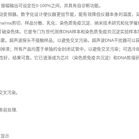
幅输出可设定在0-100%之间，并具有自诊断功能。
变频器。数字化设计使仪器更加节能，能有效降低仪器本身的温度，
na/rna剪切、样品分散、乳化、染色质免疫沉淀、纳米技术研究和化学
破染色体。它是专门为世代测序DNA样本和染色质免疫共沉淀实验样本
雾。超声波探头不接触样品，以避免交叉污染。超声波DNA干扰器可以
掉渣；所有产品均置于单独的全封闭试管中，以避免交叉污染；可选冷却
性好，结果可靠。它已逐渐成为芯片（染色质免疫共沉淀）和DNA剪接
交叉污染。
本前处理,
时显示